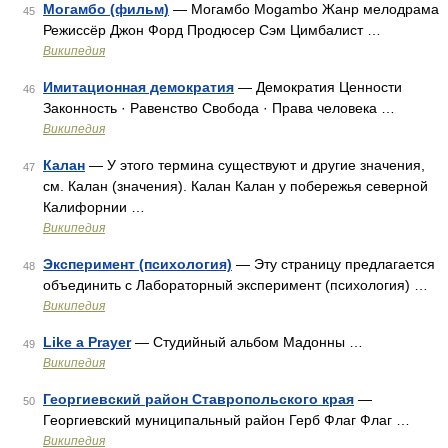
Могамбо (фильм)
— Могамбо Mogambo Жанр мелодрама
45
Режиссёр Джон Форд Продюсер Сэм Цимбалист …
Википедия
Имитационная демократия
— Демократия Ценности
46
Законность · Равенство Свобода · Права человека …
Википедия
Калан
— У этого термина существуют и другие значения,
47
см. Калан (значения). Калан Калан у побережья северной
Калифорнии …
Википедия
Эксперимент (психология)
— Эту страницу предлагается
48
объединить с Лабораторный эксперимент (психология) …
Википедия
Like a Prayer
— Студийный альбом Мадонны …
49
Википедия
Георгиевский район Ставропольского края
—
50
Георгиевский муниципальный район Герб Флаг Флаг …
Википедия